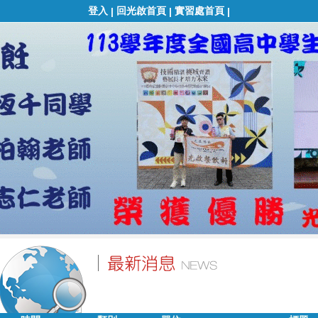
登入
回光啟首頁
實習處首頁
|
|
|