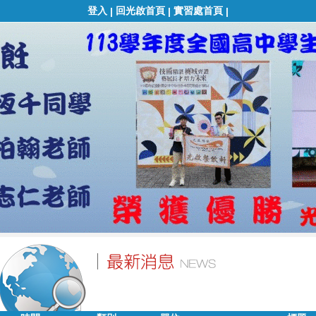
登入
回光啟首頁
實習處首頁
|
|
|