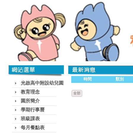
時間
類別
光啟高中附設幼兒園
教育理念
全部
園所簡介
學期行事曆
班級課表
每月餐點表