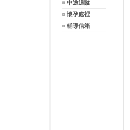
中途追蹤
懷孕處裡
輔導信箱